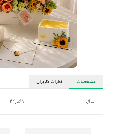
مشخصات
نظرات کاربران
اندازه
۶۸در۴۲