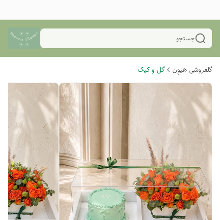
جستجو
گلفروشی هیوِن
گل و کیک