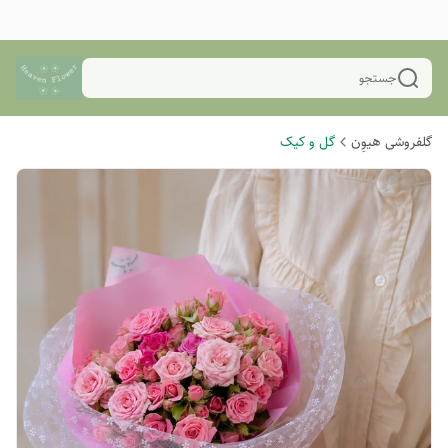
جستجو
گلفروشی هیوِن
گل و کیک