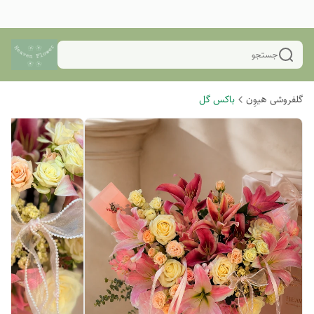
جستجو
گلفروشی هیوِن
باکس گل