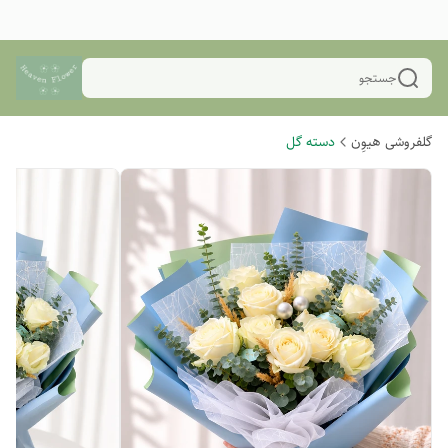
جستجو
گلفروشی هیوِن
دسته گل