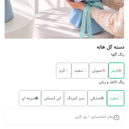
دسته گل هاله
رنگ گلها
قرمز
صورتی
سفید
کرم
رنگ کاغذ و ربان
سفید
مشکی
سبز کمرنگ
آبی آسمانی
سرمه ای
زمان آماده‌سازی
1
روز کاری