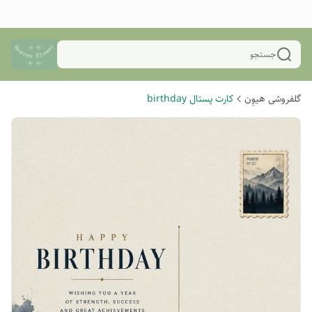
جستجو
گلفروشی هیوِن
کارت پستال birthday