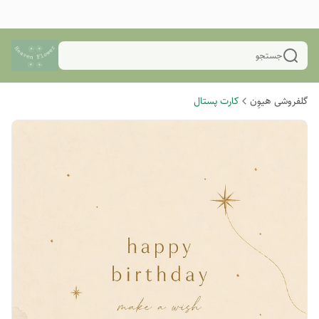
جستجو
گلفروشی هیوِن
کارت پستال