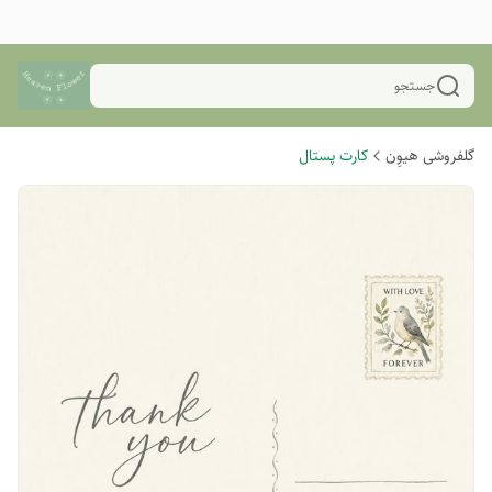
جستجو
گلفروشی هیوِن
کارت پستال