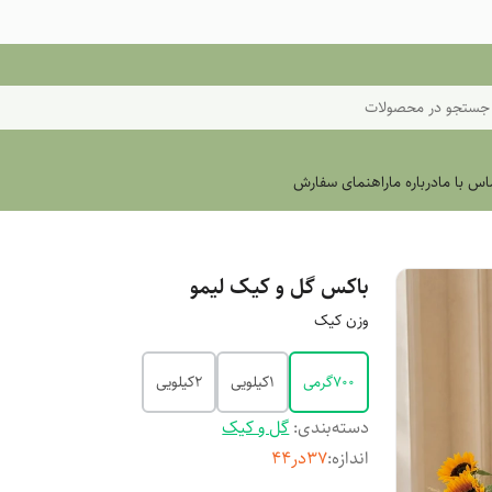
جستجو در محصولات
اس با ما
درباره ما
راهنمای سفارش
باکس گل و کیک لیمو
وزن کیک
۷۰۰گرمی
۱کیلویی
۲کیلویی
دسته‌بندی
:
گل و کیک
اندازه
:
۳۷در۴۴