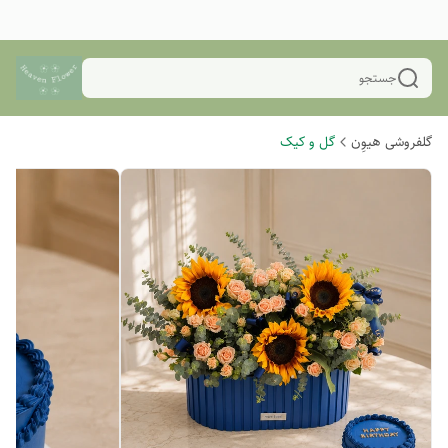
جستجو
گلفروشی هیوِن
گل و کیک