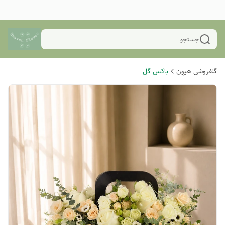
جستجو
گلفروشی هیوِن
باکس گل