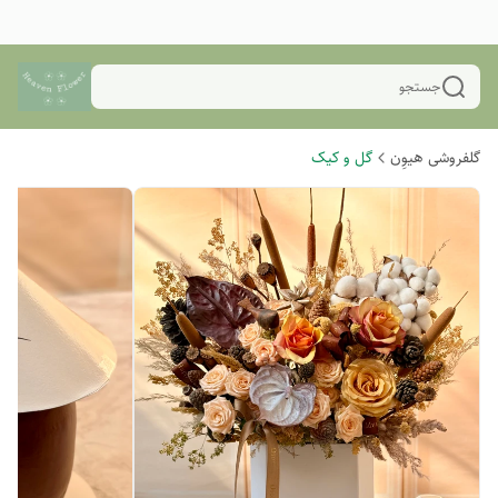
جستجو
گلفروشی هیوِن
گل و کیک