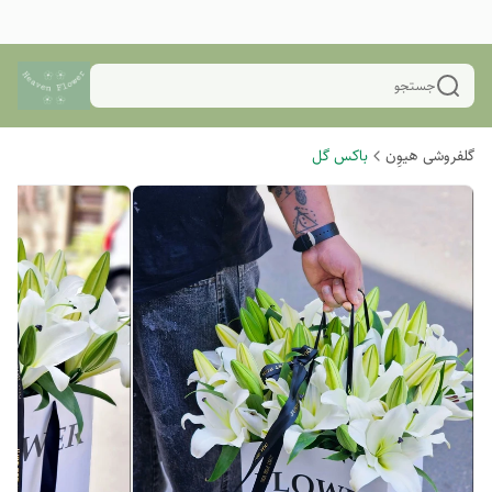
جستجو
گلفروشی هیوِن
باکس گل