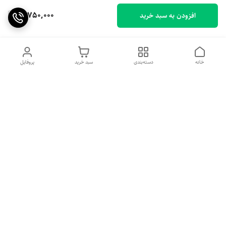
10,750,000
افزودن به سبد خرید
خانه
دسته‌بندی
سبد خرید
پروفایل
دسترسی سریع
پیشنهاد و انتقاد به ما
درباره ما
تماس با ما
راهنمای سفارش
میتونید از طریق اینستاگرام یا شماره تلفن ، با ما ارتباط بگیرید .