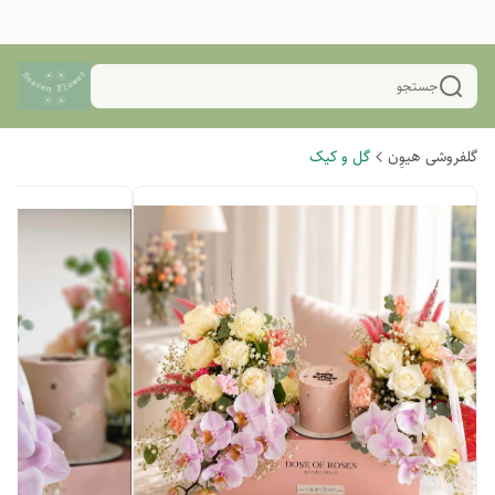
جستجو
گلفروشی هیوِن
گل و کیک