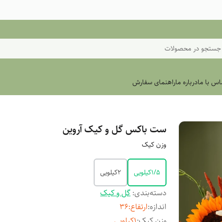
جستجو در محصولات
اس با ما
درباره ما
راهنمای سفارش
ست باکس گل و کیک آروین
وزن کیک
۱/۵کیلویی
۲کیلویی
دسته‌بندی
:
گل و کیک
اندازه
:
ارتفاع:۳۶
وزن کیک
:
۱کیلویی