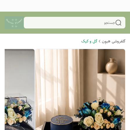
جستجو
گلفروشی هیوِن
گل و کیک